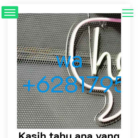
wa
+6281795
Kasih tahu apa yang