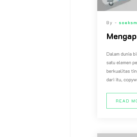
By -
soeks
Mengapa
Dalam dunia bi
satu elemen pe
berkualitas ti
dari itu, copy
READ M