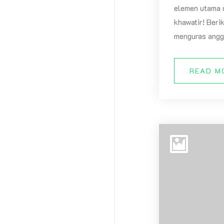
elemen utama d
khawatir! Beri
menguras angg
READ M