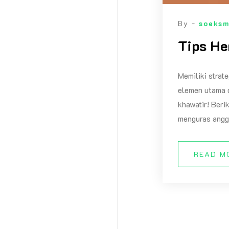
By -
soeks
Tips He
Memiliki strat
elemen utama d
khawatir! Beri
menguras angg
READ M